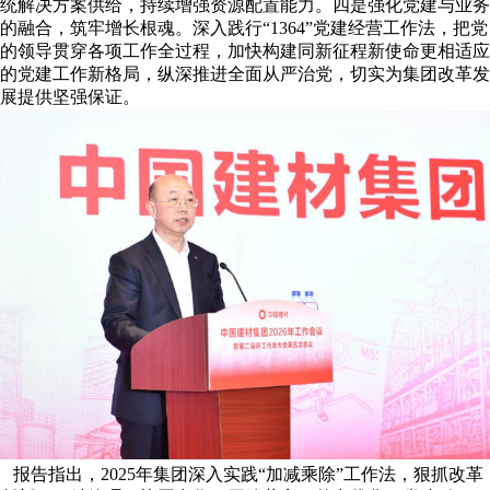
统解决方案供给，持续增强资源配置能力。四是强化党建与业务
的融合，筑牢增长根魂。深入践行“1364”党建经营工作法，把党
的领导贯穿各项工作全过程，加快构建同新征程新使命更相适应
的党建工作新格局，纵深推进全面从严治党，切实为集团改革发
展提供坚强保证。
报告指出，2025年集团深入实践“加减乘除”工作法，狠抓改革