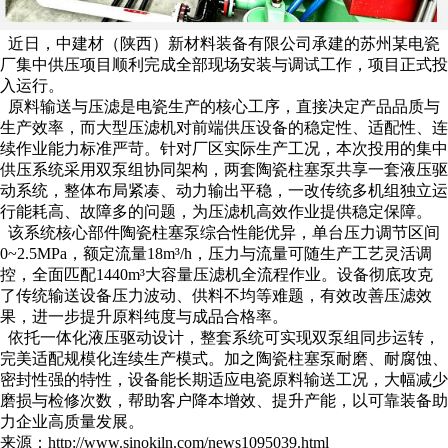
近日，中建材（陕西）新材料装备有限公司承建的苏州某电瓷
厂集中供压项目顺利完成全部现场安装与调试工作，项目正式投
入运行。
原料输送与压滤是电瓷生产的核心工序，直接决定产品品质与
生产效率，而大型压滤机对前端供压设备的稳定性、适配性、连
续作业能力标准严苛。针对厂区实际生产工况，本次投用的集中
供压系统采用双泵组协同架构，两套陶瓷柱塞泵共享一套液压驱
动系统，整体布局紧凑、动力输出平稳，一改传统多机组独立运
行能耗高、故障多的问题，为压滤机高效作业提供稳定保障。
该系统核心部件陶瓷柱塞泵综合性能优异，单台压力调节区间
0~2.5MPa，额定流量18m³/h，压力与流量可随生产工艺灵活调
控，全面匹配1440m³大容量压滤机全流程作业。设备彻底攻克
了传统输送设备压力波动、供料不均等难题，有效改善压滤效
果，进一步提升原料纯度与成品合格率。
依托一体化液压驱动设计，整套系统可实现双泵组同步运转，
完美适配规模化连续生产模式。加之陶瓷柱塞泵耐磨、耐腐蚀、
密封性强的特性，设备能长期适应电瓷原料输送工况，大幅减少
磨损与检修次数，帮助客户降本增效、提升产能，以可靠装备助
力企业高质量发展。
来源：http://www.sinokiln.com/news1095039.html