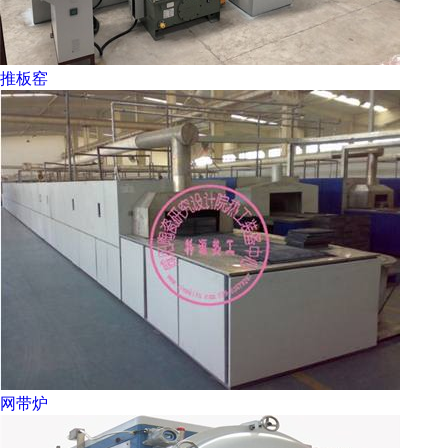
推板窑
网带炉