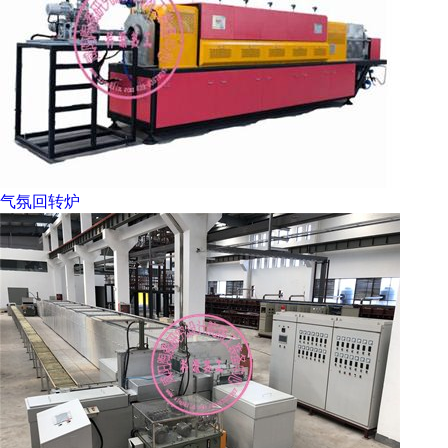
气氛回转炉